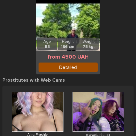
Age
Height
Weight
55
186 cm.
75 kg.
from 4500 UAH
Detailed
Prostitutes with Web Cams