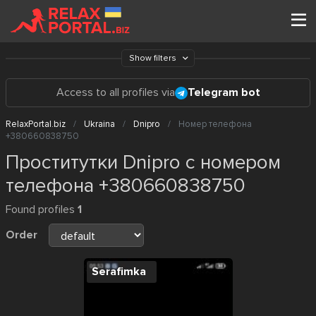
Show filters
Access to all profiles via
Telegram bot
RelaxPortal.biz
Ukraina
Dnipro
Номер телефона
+380660838750
Проститутки Dnipro с номером
телефона +380660838750
Found profiles
1
Order
Serafimka