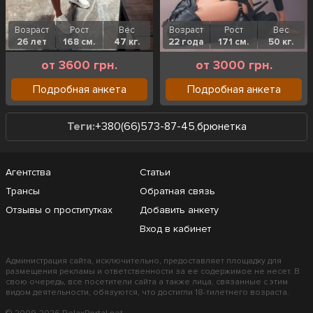
Возраст
Рост
Вес
Возраст
Рост
Вес
26 лет
168 см.
47 кг.
22 года
171 см.
50 кг.
от 3600 грн.
от 3000 грн.
Подробная анкета
Подробная анкета
Теги:
+380(66)573-87-45
,
брюнетка
Агентства
Статьи
Трансы
Обратная связь
Отзывы о проститутках
Добавить анкету
Вход в кабинет
Администрация сайта, исключительно, предоставляет площадку для
размещения рекламы и ответственности за ее содержимое не несет. В
свою очередь, все посетители сайта а также лица, связанные с этим
видом деятельности, обязуются, что достигли 18-тилетнего возраста.