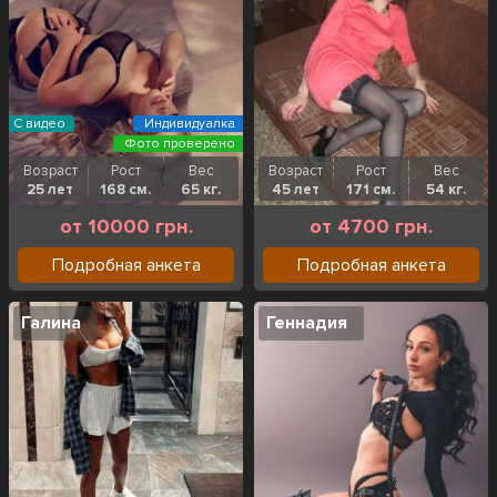
С видео
Индивидуалка
Фото проверено
Возраст
Рост
Вес
Возраст
Рост
Вес
25 лет
168 см.
65 кг.
45 лет
171 см.
54 кг.
от 10000 грн.
от 4700 грн.
Подробная анкета
Подробная анкета
Галина
Геннадия