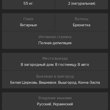
55 кг.
2
(
натуральная
)
Глаза
Волосы
Янтарные
Брюнетка
Интимная стрижка
Полная депиляция
Места выезда
В загородный дом
,
В гостиницу
,
В авто
Выезжаю в пригород
Белая Церковь
,
Вишневое
,
Вышгород
,
Конча-Заспа
Владение языками
Русский
,
Украинский