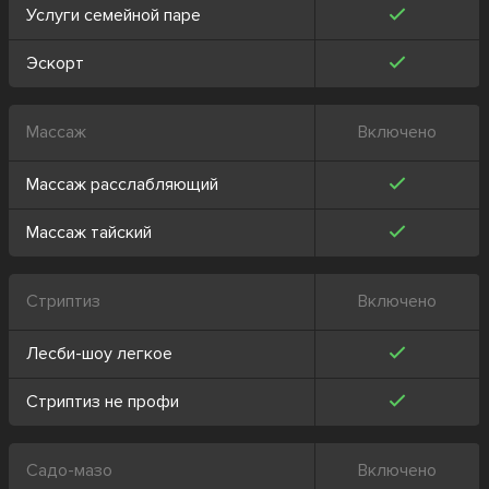
Услуги семейной паре
Эскорт
Массаж
Включено
Массаж расслабляющий
Массаж тайский
Стриптиз
Включено
Лесби-шоу легкое
Стриптиз не профи
Садо-мазо
Включено