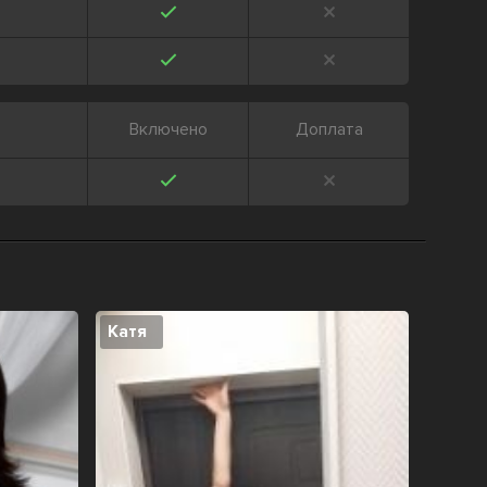
Включено
Доплата
Катя