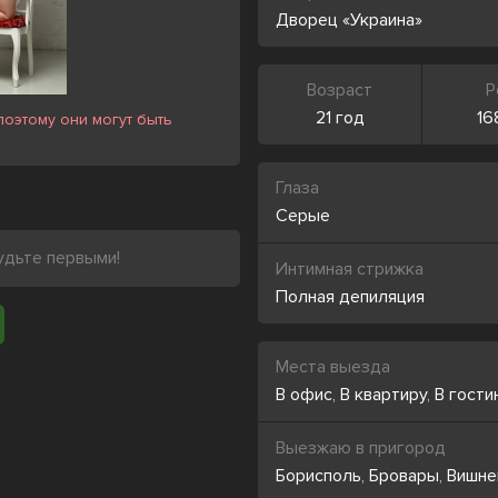
Дворец «Украина»
Возраст
Р
21 год
16
оэтому они могут быть
Глаза
Серые
удьте первыми!
Интимная стрижка
Полная депиляция
Места выезда
В офис
,
В квартиру
,
В гости
Выезжаю в пригород
Борисполь
,
Бровары
,
Вишне