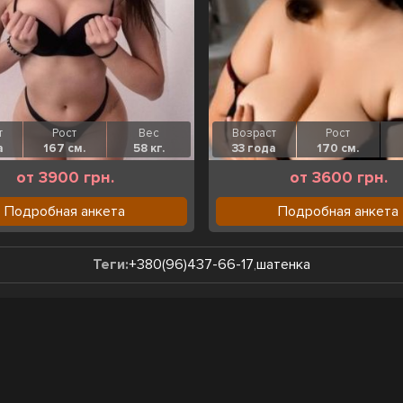
т
Рост
Вес
Возраст
Рост
а
167 см.
58 кг.
33 года
170 см.
от 3900 грн.
от 3600 грн.
Подробная анкета
Подробная анкета
Теги:
+380(96)437-66-17
,
шатенка