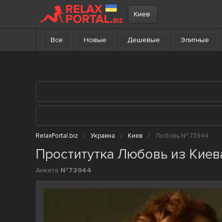
В каталог
Киев
Все
Новые
Дешевые
Элитные
RelaxPortal.biz
Украина
Киев
Любовь № 73944
Проститутка Любовь из Киев
Анкета
№73944