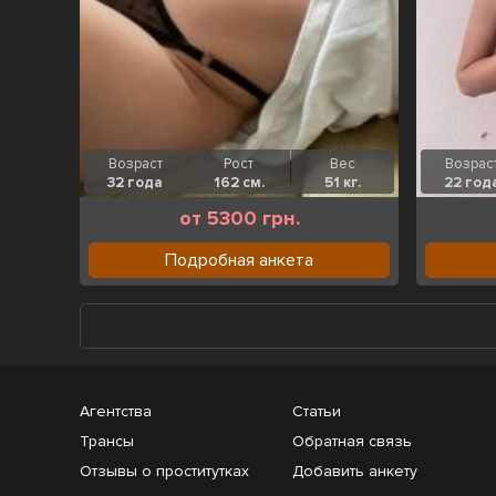
Возраст
Рост
Вес
Возрас
32 года
162 см.
51 кг.
22 год
от 5300 грн.
Подробная анкета
Агентства
Статьи
Трансы
Обратная связь
Отзывы о проститутках
Добавить анкету