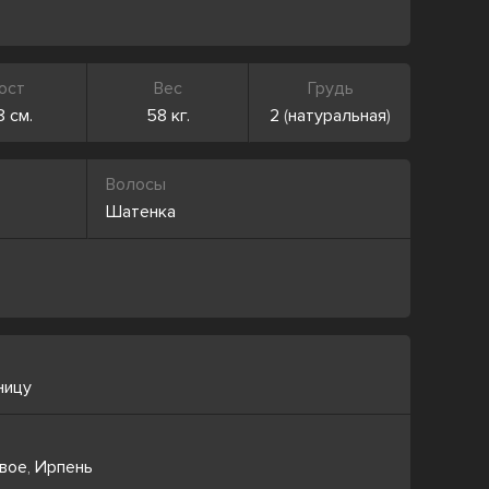
ост
Вес
Грудь
8 см.
58 кг.
2
(
натуральная
)
Волосы
Шатенка
ницу
вое
,
Ирпень