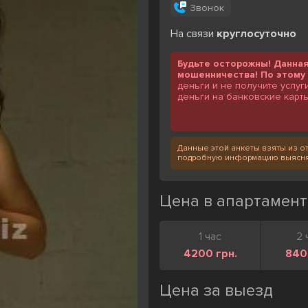
Звонок
На связи
круглосуточно
Будьте осторожны! Данна
мошенничества! По этому 
деньги и не получите услуг
деньги на банковские карты
Данные этой анкеты взяты из от
подробную информацию выясняй
Цена в апартамент
1 час
2 
4200 грн.
840
Цена за выезд