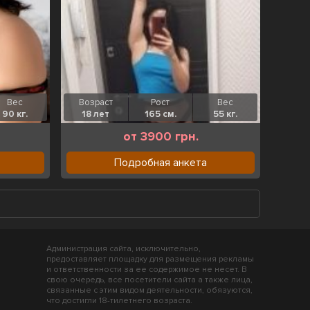
Вес
Возраст
Рост
Вес
90 кг.
18 лет
165 см.
55 кг.
от 3900 грн.
Подробная анкета
Администрация сайта, исключительно,
предоставляет площадку для размещения рекламы
и ответственности за ее содержимое не несет. В
свою очередь, все посетители сайта а также лица,
связанные с этим видом деятельности, обязуются,
что достигли 18-тилетнего возраста.