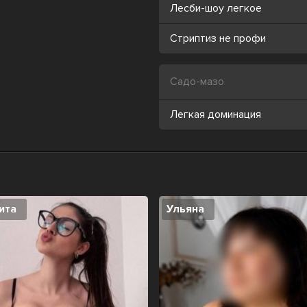
Лесби-шоу легкое
Стриптиз не профи
Садо-мазо
Легкая доминация
ита
Ульяна