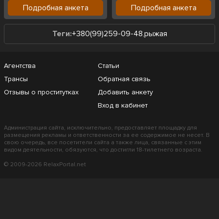
Подробная анкета
Подробная анкета
Теги:
+380(99)259-09-48
,
рыжая
Агентства
Статьи
Трансы
Обратная связь
Отзывы о проститутках
Добавить анкету
Вход в кабинет
Администрация сайта, исключительно, предоставляет площадку для
размещения рекламы и ответственности за ее содержимое не несет. В
свою очередь, все посетители сайта а также лица, связанные с этим
видом деятельности, обязуются, что достигли 18-тилетнего возраста.
© 2009-2026 RelaxPortal.net
+380(99)259-09-48