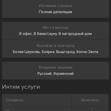
Интимная стрижка
Полная депиляция
Места выезда
В офис
,
В баню/сауну
,
В загородный дом
Выезжаю в пригород
Белая Церковь
,
Боярка
,
Вышгород
,
Конча-Заспа
Владение языками
Русский
,
Украинский
Интим услуги
Основное
Включено