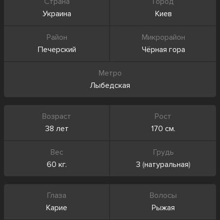
Страна
Город
Украина
Киев
Район
Микрорайон
Печерский
Чёрная гора
Метро
Лыбедская
Возраст
Рост
38 лет
170 см.
Вес
Грудь
60 кг.
3
(
натуральная
)
Глаза
Волосы
Карие
Рыжая