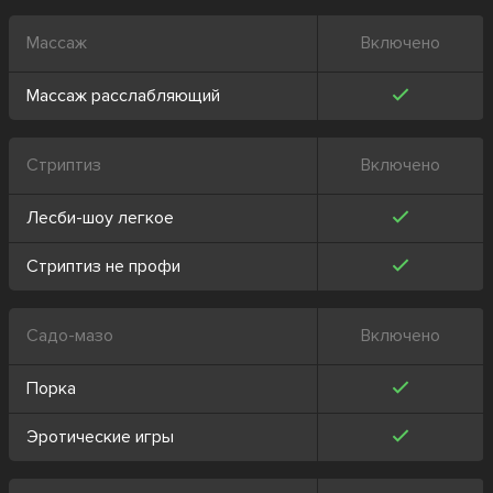
Массаж
Включено
Массаж расслабляющий
Стриптиз
Включено
Лесби-шоу легкое
Стриптиз не профи
Садо-мазо
Включено
Порка
Эротические игры