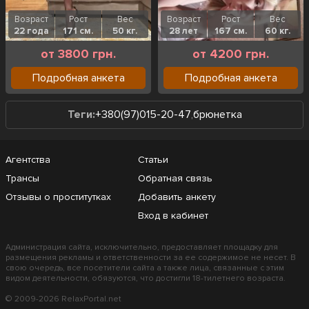
Возраст
Рост
Вес
Возраст
Рост
Вес
22 года
171 см.
50 кг.
28 лет
167 см.
60 кг.
от 3800 грн.
от 4200 грн.
Подробная анкета
Подробная анкета
Теги:
+380(97)015-20-47
,
брюнетка
Агентства
Статьи
Трансы
Обратная связь
Отзывы о проститутках
Добавить анкету
Вход в кабинет
Администрация сайта, исключительно, предоставляет площадку для
размещения рекламы и ответственности за ее содержимое не несет. В
свою очередь, все посетители сайта а также лица, связанные с этим
видом деятельности, обязуются, что достигли 18-тилетнего возраста.
© 2009-2026 RelaxPortal.net