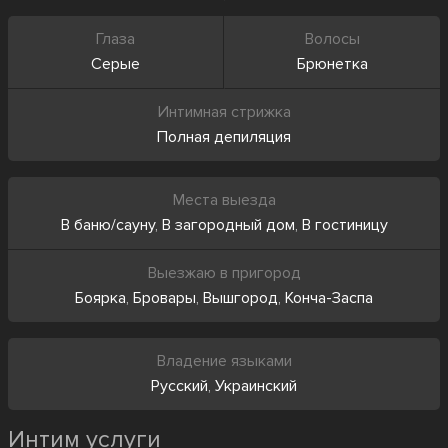
Глаза
Волосы
Серые
Брюнетка
Интимная стрижка
Полная депиляция
Места выезда
В баню/сауну
,
В загородный дом
,
В гостиницу
Выезжаю в пригород
Боярка
,
Бровары
,
Вышгород
,
Конча-Заспа
Владение языками
Русский
,
Украинский
Интим услуги