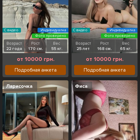
С видео
Индивидуалка
С видео
Индивидуалка
Фото проверено
Фото проверено
Возраст
Рост
Вес
Возраст
Рост
Вес
22 года
170 см.
55 кг.
25 лет
168 см.
65 кг.
от 10000 грн.
от 10000 грн.
Подробная анкета
Подробная анкета
Ларисочка
Фиса