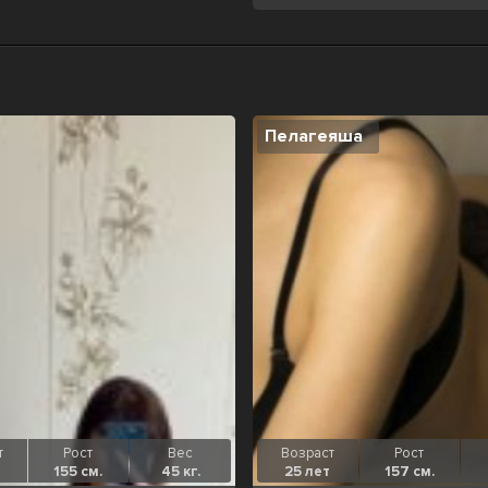
Пелагеяша
т
Рост
Вес
Возраст
Рост
155 см.
45 кг.
25 лет
157 см.