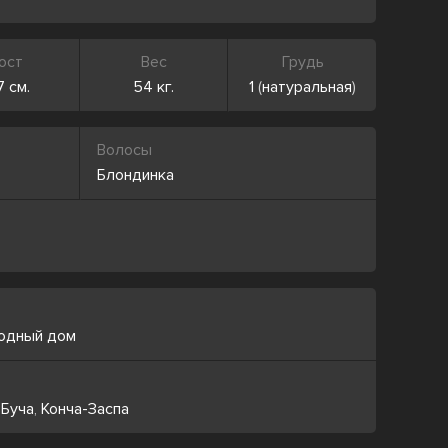
ост
Вес
Грудь
7 см.
54 кг.
1
(
натуральная
)
Волосы
Блондинка
родный дом
,
Буча
,
Конча-Заспа