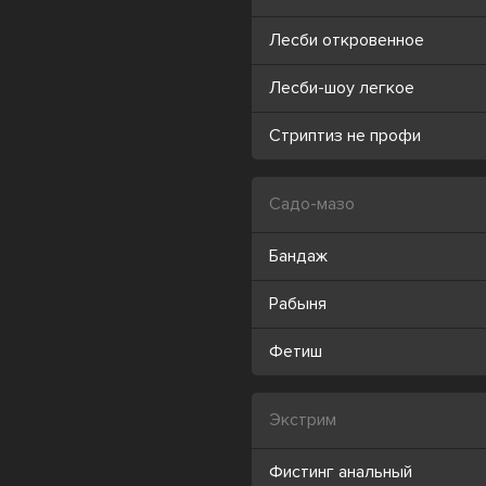
Лесби откровенное
Лесби-шоу легкое
Стриптиз не профи
Садо-мазо
Бандаж
Рабыня
Фетиш
Экстрим
Фистинг анальный