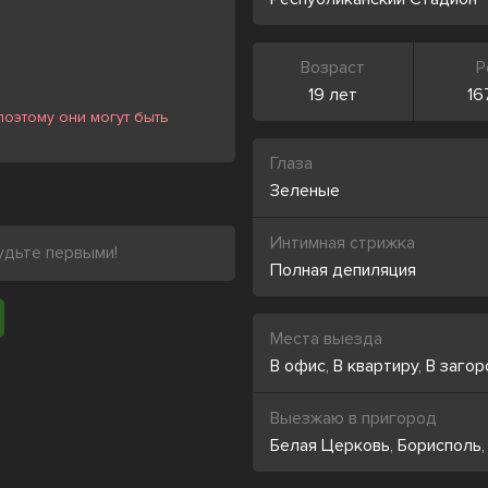
Возраст
Р
19 лет
16
оэтому они могут быть
Глаза
Зеленые
Интимная стрижка
удьте первыми!
Полная депиляция
Места выезда
В офис
,
В квартиру
,
В заго
Выезжаю в пригород
Белая Церковь
,
Борисполь