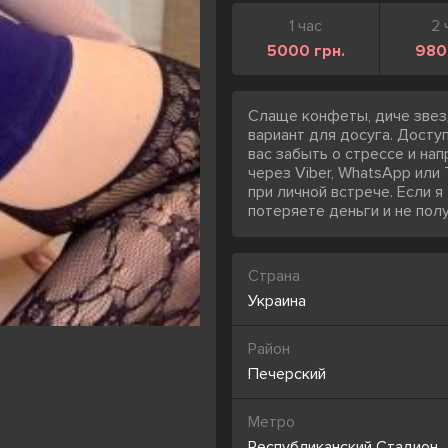
1 час
2 
5000 грн.
980
Слаще конфеты, диче звез
вариант для досуга. Доступ
вас забыть о стрессе и на
через Viber, WhatsApp или 
при личной встрече. Если 
потеряете деньги и не полу
Страна
Украина
Район
Печерский
Метро
Республиканский Стадион