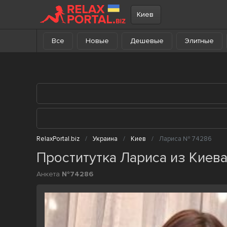
В каталог
Киев
Все
Новые
Дешевые
Элитные
RelaxPortal.biz
Украина
Киев
Лариса № 74286
Проститутка Лариса из Киев
Анкета
№74286